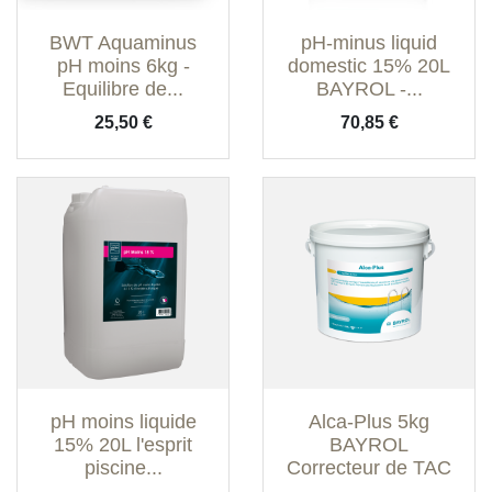
BWT Aquaminus
pH-minus liquid
pH moins 6kg -
domestic 15% 20L
Equilibre de...
BAYROL -...
Prix
Prix
25,50 €
70,85 €
pH moins liquide
Alca-Plus 5kg
15% 20L l'esprit
BAYROL
piscine...
Correcteur de TAC