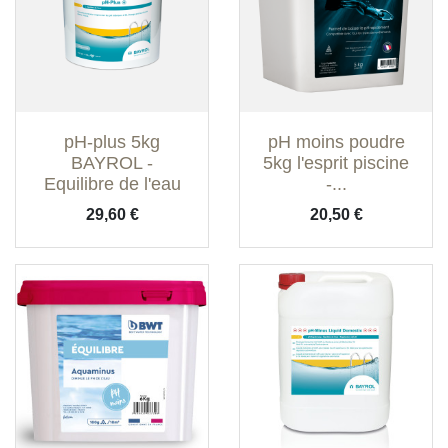
pH-plus 5kg
pH moins poudre
BAYROL -
5kg l'esprit piscine
Equilibre de l'eau
-...
Prix
Prix
29,60 €
20,50 €