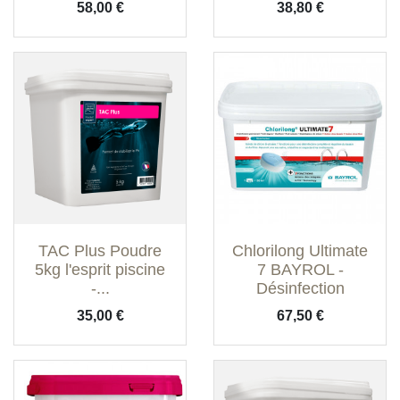
Prix
Prix
58,00 €
38,80 €
TAC Plus Poudre
Chlorilong Ultimate
5kg l'esprit piscine
7 BAYROL -
-...
Désinfection
Prix
Prix
35,00 €
67,50 €