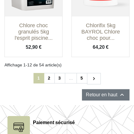
Chlore choc
Chlorifix 5kg
granulés 5kg
BAYROL Chlore
l'esprit piscine...
choc pour...
Prix
Prix
52,90 €
64,20 €
Affichage 1-12 de 54 article(s)
Suivant
1
2
3
…
5


Retour en haut
Paiement sécurisé