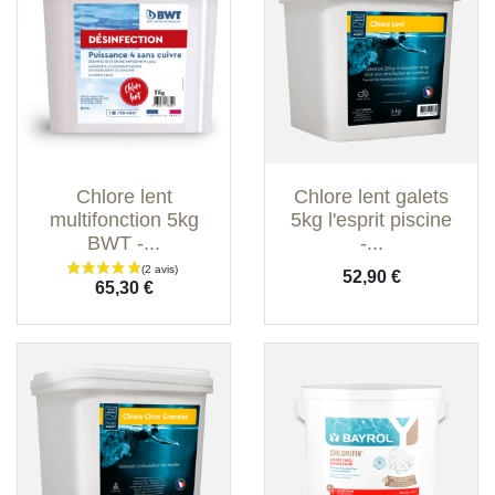
Chlore lent
Chlore lent galets
multifonction 5kg
5kg l'esprit piscine
BWT -...
-...
Prix
52,90 €
Prix
65,30 €