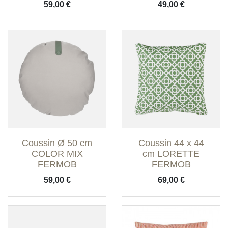
Prix
Prix
59,00 €
49,00 €
Coussin Ø 50 cm
Coussin 44 x 44
COLOR MIX
cm LORETTE
FERMOB
FERMOB
Prix
Prix
59,00 €
69,00 €