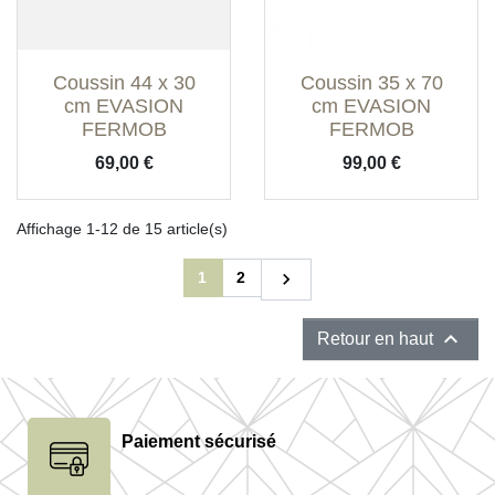
Coussin 44 x 30
Coussin 35 x 70
cm EVASION
cm EVASION
FERMOB
FERMOB
Prix
Prix
69,00 €
99,00 €
Affichage 1-12 de 15 article(s)
Suivant
1
2


Retour en haut
Paiement sécurisé