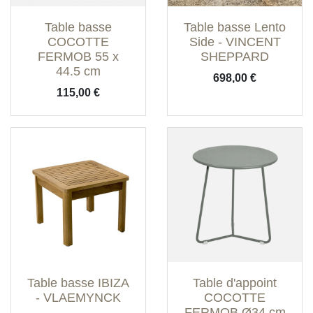
Table basse
Table basse Lento
COCOTTE
Side - VINCENT
FERMOB 55 x
SHEPPARD
44.5 cm
Prix
698,00 €
Prix
115,00 €
Table basse IBIZA
Table d'appoint
- VLAEMYNCK
COCOTTE
FERMOB Ø34 cm