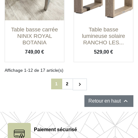
Table basse carrée
Table basse
NINIX ROYAL
lumineuse solaire
BOTANIA
RANCHO LES...
Prix
Prix
749,00 €
529,00 €
Affichage 1-12 de 17 article(s)
Suivant
1
2


Retour en haut
Paiement sécurisé