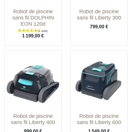
Robot de piscine
Robot de piscine
sans fil DOLPHIN
sans fil Liberty 300
EON 120d
Prix
799,00 €
Prix
1 199,00 €
Robot de piscine
Robot de piscine
sans fil Liberty 400
sans fil Liberty 600
Prix
Prix
999,00 €
1 549,00 €