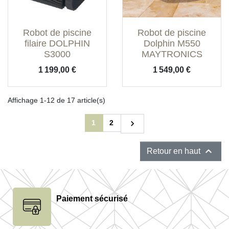
Robot de piscine
Robot de piscine
filaire DOLPHIN
Dolphin M550
S3000
MAYTRONICS
Prix
Prix
1 199,00 €
1 549,00 €
Affichage 1-12 de 17 article(s)
Suivant
1
2


Retour en haut
Paiement sécurisé