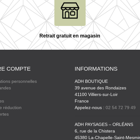
Retrait gratuit en magasin
RE COMPTE
INFORMATIONS
tions personnelles
ADH BOUTIQUE
ndes
39 avenue des Rondaizes
41100 Villiers-sur-Loir
es
France
e réduction
Appelez-nous :
02 54 72 79 49
ertes
ADH PAYSAGES – ORLÉANS
6, rue de la Chistera
45380 La-Chapelle-Saint-Mesmi