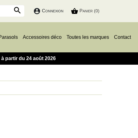

account_circle
shopping_basket
Connexion
Panier
(0)
Parasols
Accessoires déco
Toutes les marques
Contact
 partir du 24 août 2026