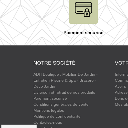
Paiement sécurisé
NOTRE SOCIÉTÉ
VOT
ADH Boutique : Mobilier De Jardin -
Informa
Entretien Piscine & Spa - Braséro -
Comma
Déco Jardin
Avoirs
Livraison et retrait de nos produits
Adress
Paiement sécurisé
Bons d
Conditions générales de vente
Mes al
Mentions légales
Politique de confidentialité
Contactez-nous