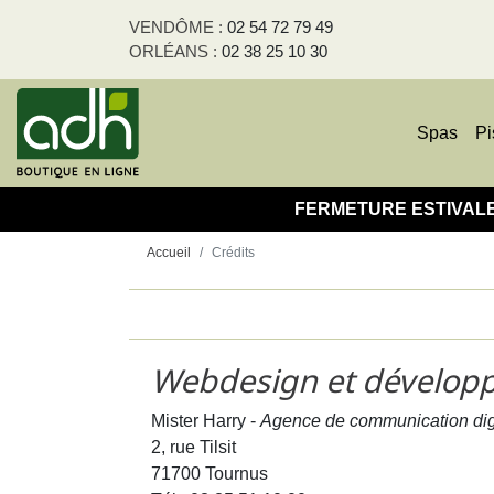
Panneau de gestion des cookies
VENDÔME :
02 54 72 79 49
ORLÉANS :
02 38 25 10 30
Spas
Pi
FERMETURE ESTIVALE - T
Accueil
Crédits
Webdesign et dévelop
Mister Harry
-
Agence de communication dig
2, rue Tilsit
71700 Tournus