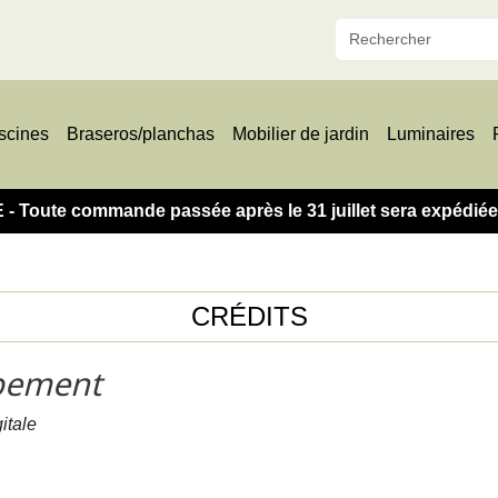
scines
Braseros/planchas
Mobilier de jardin
Luminaires
oute commande passée après le 31 juillet sera expédiée à
CRÉDITS
pement
itale