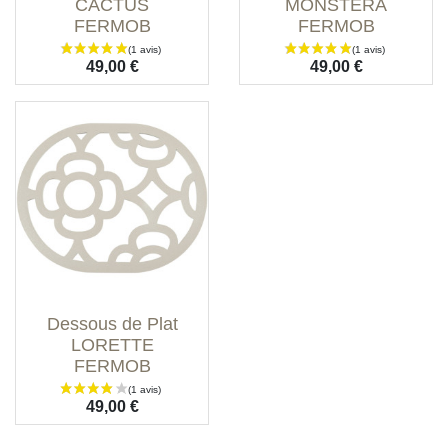
CACTUS
MONSTERA
FERMOB
FERMOB
Prix
Prix
49,00 €
49,00 €
Dessous de Plat
LORETTE
FERMOB
Prix
49,00 €