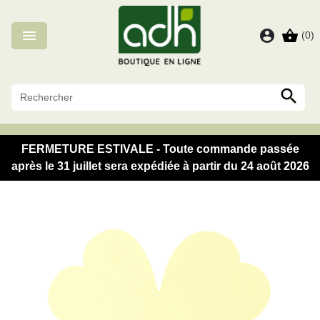
Panneau de gestion des cookies

account_circle
shopping_basket
(0)

FERMETURE ESTIVALE - Toute commande passée
après le 31 juillet sera expédiée à partir du 24 août 2026