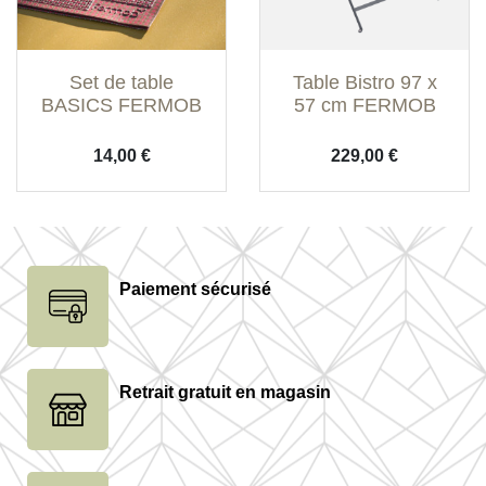
Set de table
Table Bistro 97 x
BASICS FERMOB
57 cm FERMOB
Prix
Prix
14,00 €
229,00 €
Paiement sécurisé
(1 avis)
Retrait gratuit en magasin