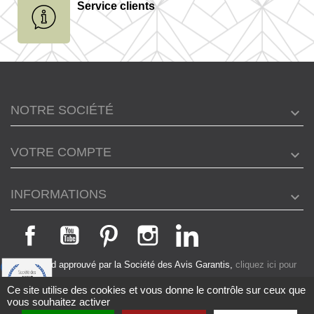
Service clients
NOTRE SOCIÉTÉ
VOTRE COMPTE
INFORMATIONS
Marchand approuvé par la Société des Avis Garantis,
cliquez ici pour
vérifier
.
Ce site utilise des cookies et vous donne le contrôle sur ceux que
© 2026 - ADH BOUTIQUE - Tous droits réservés -
Crédits
-
vous souhaitez activer
9.4
Cookies