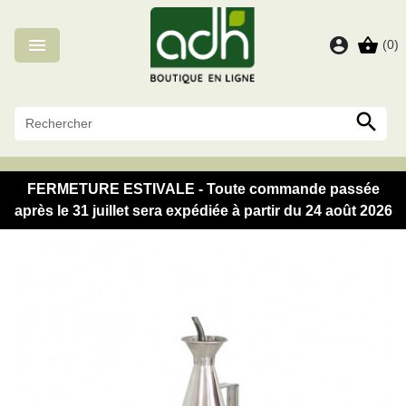
Panneau de gestion des cookies

account_circle
shopping_basket
(0)

FERMETURE ESTIVALE - Toute commande passée
après le 31 juillet sera expédiée à partir du 24 août 2026