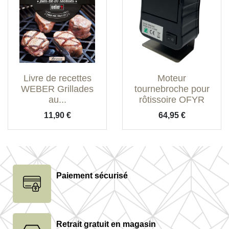
Livre de recettes
Moteur
WEBER Grillades
tournebroche pour
au...
rôtissoire OFYR
Prix
Prix
11,90 €
64,95 €
Paiement sécurisé
Retrait gratuit en magasin