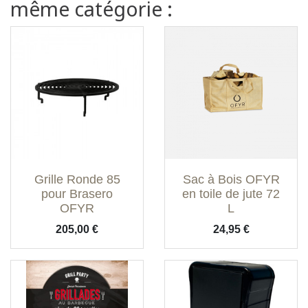
même catégorie :
Grille Ronde 85
Sac à Bois OFYR
pour Brasero
en toile de jute 72
OFYR
L
Prix
Prix
205,00 €
24,95 €