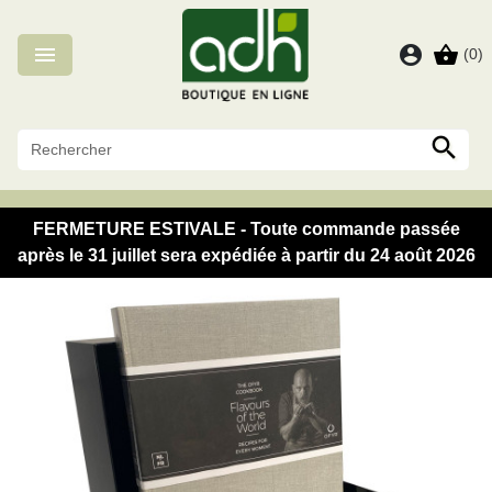
Panneau de gestion des cookies

account_circle
shopping_basket
(0)

FERMETURE ESTIVALE - Toute commande passée
après le 31 juillet sera expédiée à partir du 24 août 2026