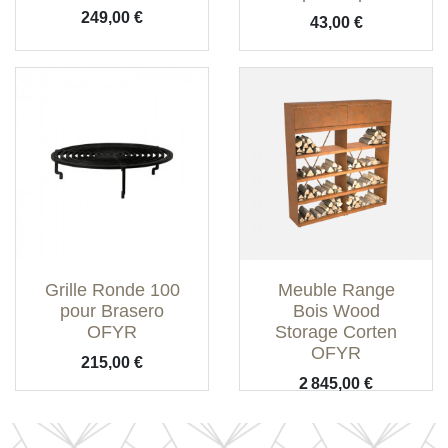
Prix
249,00 €
Prix
43,00 €
Grille Ronde 100
Meuble Range
pour Brasero
Bois Wood
OFYR
Storage Corten
OFYR
Prix
215,00 €
Prix
2 845,00 €