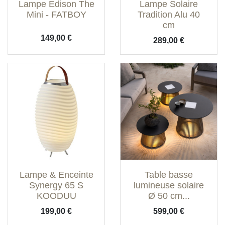
Lampe Edison The
Lampe Solaire
Mini - FATBOY
Tradition Alu 40
cm
Prix
149,00 €
Prix
289,00 €
Lampe & Enceinte
Table basse
Synergy 65 S
lumineuse solaire
KOODUU
Ø 50 cm...
Prix
Prix
199,00 €
599,00 €