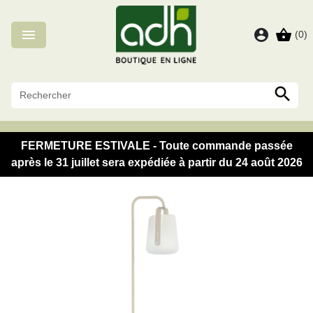
Panneau de gestion des cookies

account_circle
shopping_basket
(0)

FERMETURE ESTIVALE - Toute commande passée
après le 31 juillet sera expédiée à partir du 24 août 2026