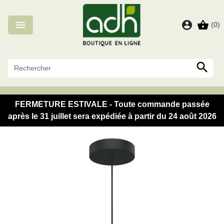
Panneau de gestion des cookies

account_circle
shopping_basket
(0)

FERMETURE ESTIVALE - Toute commande passée
après le 31 juillet sera expédiée à partir du 24 août 2026