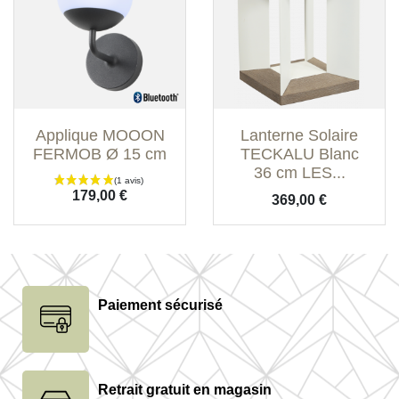
Applique MOOON
Lanterne Solaire
FERMOB Ø 15 cm
TECKALU Blanc
36 cm LES...
Prix
179,00 €
Prix
369,00 €
Paiement sécurisé
Retrait gratuit en magasin