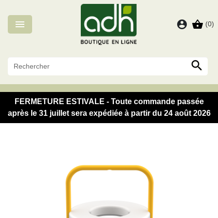
Panneau de gestion des cookies

account_circle
shopping_basket
(0)

FERMETURE ESTIVALE - Toute commande passée
après le 31 juillet sera expédiée à partir du 24 août 2026