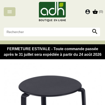
Panneau de gestion des cookies

account_circle
shopping_basket
(0)

FERMETURE ESTIVALE - Toute commande passée
après le 31 juillet sera expédiée à partir du 24 août 2026