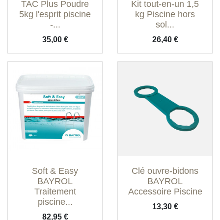
TAC Plus Poudre
Kit tout-en-un 1,5
5kg l'esprit piscine
kg Piscine hors
-...
sol...
Prix
Prix
35,00 €
26,40 €
Soft & Easy
Clé ouvre-bidons
BAYROL
BAYROL
Traitement
Accessoire Piscine
piscine...
Prix
13,30 €
Prix
82,95 €