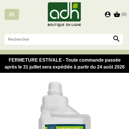
Panneau de gestion des cookies

account_circle
shopping_basket
(0)

FERMETURE ESTIVALE - Toute commande passée
après le 31 juillet sera expédiée à partir du 24 août 2026