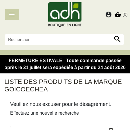
Panneau de gestion des cookies

account_circle
shopping_basket
(0)

FERMETURE ESTIVALE - Toute commande passée
après le 31 juillet sera expédiée à partir du 24 août 2026
LISTE DES PRODUITS DE LA MARQUE
GOICOECHEA
Veuillez nous excuser pour le désagrément.
Effectuez une nouvelle recherche