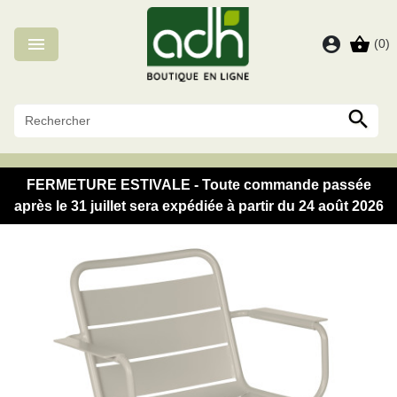
Panneau de gestion des cookies

account_circle
shopping_basket
(0)

FERMETURE ESTIVALE - Toute commande passée
après le 31 juillet sera expédiée à partir du 24 août 2026