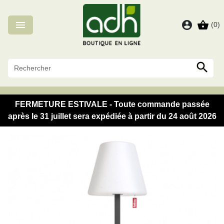
Panneau de gestion des cookies

account_circle
shopping_basket
(0)

FERMETURE ESTIVALE - Toute commande passée
après le 31 juillet sera expédiée à partir du 24 août 2026