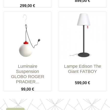
Prix
899,00 €
Prix
299,00 €
Luminaire
Lampe Edison The
Suspension
Giant FATBOY
GLOBO ROGER
PRADIER...
Prix
599,00 €
Prix
99,00 €