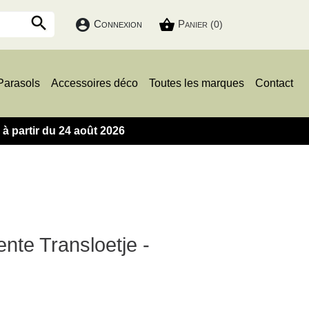

account_circle
shopping_basket
Connexion
Panier
(0)
Parasols
Accessoires déco
Toutes les marques
Contact
 partir du 24 août 2026
nte Transloetje -