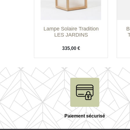
Aperçu rapide

Lampe Solaire Tradition
B
LES JARDINS
Prix
335,00 €
Paiement sécurisé