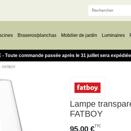
scines
Braseros/planchas
Mobilier de jardin
Luminaires
oute commande passée après le 31 juillet sera expédiée à
e - FATBOY
Lampe transpare
FATBOY
TTC
95,00 €