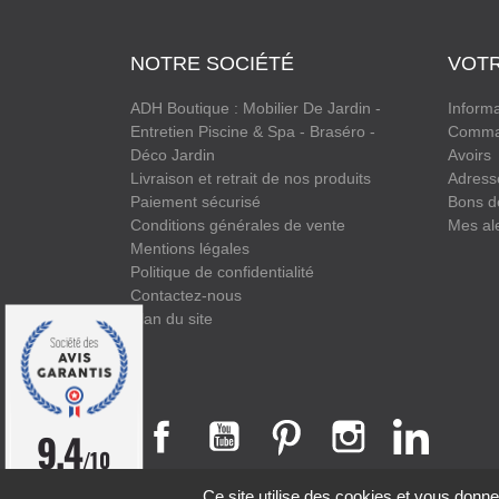
NOTRE SOCIÉTÉ
VOT
ADH Boutique : Mobilier De Jardin -
Informa
Entretien Piscine & Spa - Braséro -
Comma
Déco Jardin
Avoirs
Livraison et retrait de nos produits
Adress
Paiement sécurisé
Bons d
Conditions générales de vente
Mes al
Mentions légales
Politique de confidentialité
Contactez-nous
Plan du site
9.4
/10
Ce site utilise des cookies et vous donne