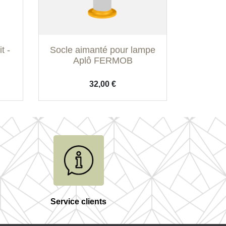
Aperçu rapide

t -
Socle aimanté pour lampe
Bleu Acapulco
Cactus
Cerise Noire
Gris Argile
Miel
+2
Aplô FERMOB
Prix
32,00 €
Service clients