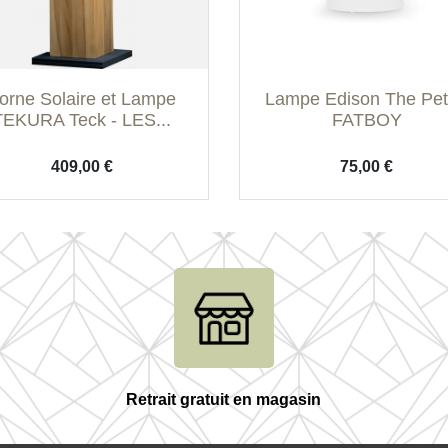
Aperçu rapide
Aperçu rapide


orne Solaire et Lampe
Lampe Edison The Peti
TEKURA Teck - LES...
FATBOY
Prix
Prix
409,00 €
75,00 €
Retrait gratuit en magasin