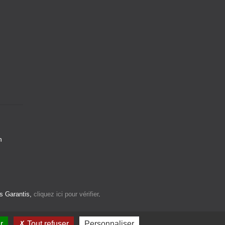
n
s Garantis,
cliquez ici pour vérifier
.
r
Tout refuser
Personnaliser