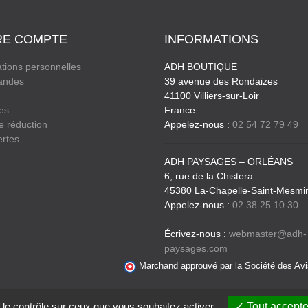
RE COMPTE
INFORMATIONS
tions personnelles
ADH BOUTIQUE
ndes
39 avenue des Rondaizes
41100 Villiers-sur-Loir
es
France
e réduction
Appelez-nous :
02 54 72 79 49
ertes
ADH PAYSAGES – ORLÉANS
6, rue de la Chistera
45380 La-Chapelle-Saint-Mesmi
Appelez-nous :
02 38 25 10 30
Écrivez-nous :
webmaster@adh-
paysages.com
Marchand approuvé par la Société des Avi
© 2026 - ADH BOUTIQUE - Tous droits réservés -
Crédits
-
Cookies
 le contrôle sur ceux que vous souhaitez activer
Tout accepte