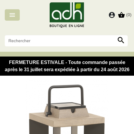
Panneau de gestion des cookies

account_circle
shopping_basket
(0)

FERMETURE ESTIVALE - Toute commande passée
après le 31 juillet sera expédiée à partir du 24 août 2026