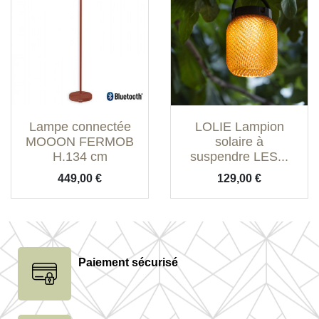
Lampe connectée
LOLIE Lampion
MOOON FERMOB
solaire à
H.134 cm
suspendre LES...
Prix
Prix
449,00 €
129,00 €
Paiement sécurisé