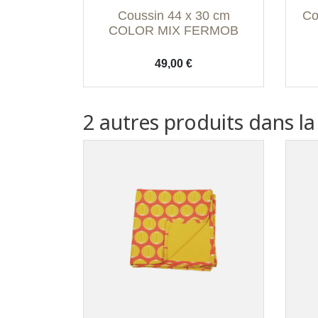
Aperçu rapide

Coussin 44 x 30 cm
Co
Menthe Glaciale
Vert safari
Bleu nuit
Vert eucalyptus
Abricot
+1
COLOR MIX FERMOB
Prix
49,00 €
2 autres produits dans l