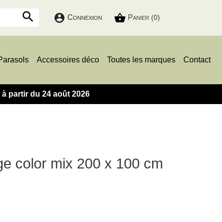

account_circle
shopping_basket
Connexion
Panier
(0)
Parasols
Accessoires déco
Toutes les marques
Contact
 partir du 24 août 2026
age color mix 200 x 100 cm