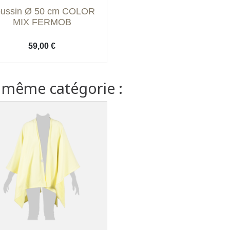
Aperçu rapide

ussin Ø 50 cm COLOR
Bleu nuit
Ficelle
MIX FERMOB
Prix
59,00 €
a même catégorie :