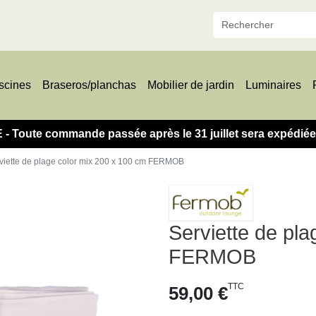
scines
Braseros/planchas
Mobilier de jardin
Luminaires
oute commande passée après le 31 juillet sera expédiée à
viette de plage color mix 200 x 100 cm FERMOB
Serviette de pl
FERMOB
TTC
59,00 €