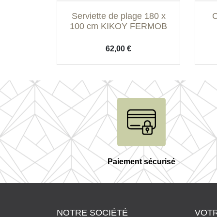
Aperçu rapide

Serviette de plage 180 x
C
Bleu Lagune
Miel
100 cm KIKOY FERMOB
Prix
62,00 €
Paiement sécurisé
NOTRE SOCIÉTÉ
VOT