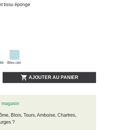
et tissu éponge
lle
Bleu ciel

AJOUTER AU PANIER
n magasin
ôme, Blois, Tours, Amboise, Chartres,
urges ?