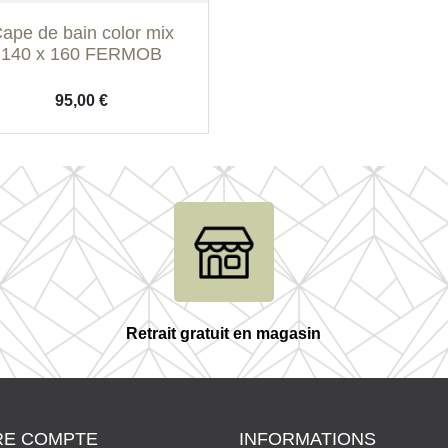
Aperçu rapide

ape de bain color mix
Jaune sorbet
Vert amazone
Rouge brique
140 x 160 FERMOB
Prix
95,00 €
Retrait gratuit en magasin
RE COMPTE
INFORMATIONS