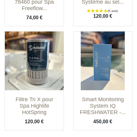
78460 pour Spa
Système au sel...
Freeflow...
Prix
120,00 €
Prix
74,00 €
Filtre Tri X pour
Smart Monitoring
Spa Highlife
System IQ
HotSpring
FRESHWATER -...
Prix
Prix
120,00 €
450,00 €