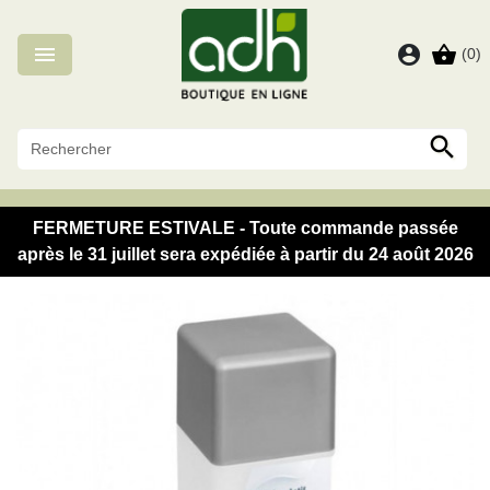
Panneau de gestion des cookies

account_circle
shopping_basket
(0)

FERMETURE ESTIVALE - Toute commande passée
après le 31 juillet sera expédiée à partir du 24 août 2026