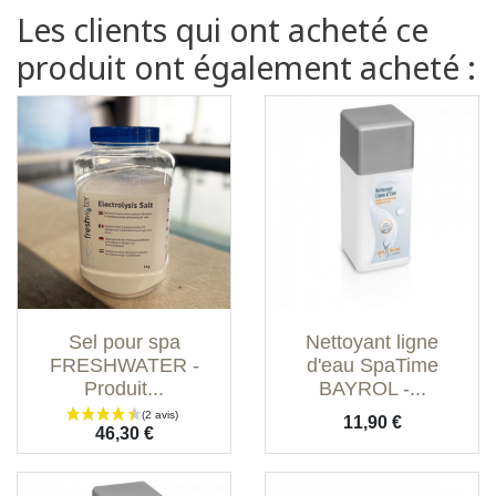
Les clients qui ont acheté ce
produit ont également acheté :
Sel pour spa
Nettoyant ligne
FRESHWATER -
d'eau SpaTime
Produit...
BAYROL -...
Prix
11,90 €
Prix
46,30 €