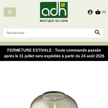
Panneau de gestion des cookies

account_circle
shopping_basket
(0)

FERMETURE ESTIVALE - Toute commande passée
après le 31 juillet sera expédiée à partir du 24 août 2026