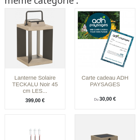
même catégorie :
Lanterne Solaire
Carte cadeau ADH
TECKALU Noir 45
PAYSAGES
cm LES...
Prix
30,00 €
Prix
Du
399,00 €